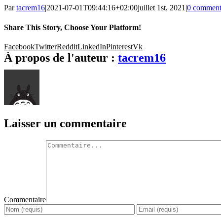
Par
tacrem16
|
2021-07-01T09:44:16+02:00
juillet 1st, 2021
|
0 comment
Share This Story, Choose Your Platform!
Facebook
Twitter
Reddit
LinkedIn
Pinterest
Vk
À propos de l'auteur :
tacrem16
Laisser un commentaire
Commentaire