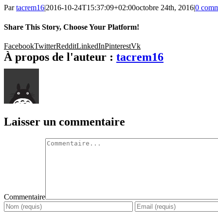
Par
tacrem16
|
2016-10-24T15:37:09+02:00
octobre 24th, 2016
|
0 comm
Share This Story, Choose Your Platform!
Facebook
Twitter
Reddit
LinkedIn
Pinterest
Vk
À propos de l'auteur :
tacrem16
Laisser un commentaire
Commentaire