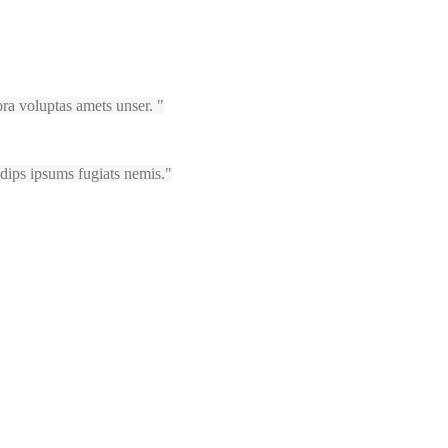
ora voluptas amets unser.
sadips ipsums fugiats nemis.