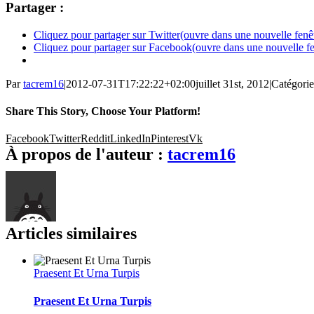
Partager :
Cliquez pour partager sur Twitter(ouvre dans une nouvelle fenê
Cliquez pour partager sur Facebook(ouvre dans une nouvelle fe
Par
tacrem16
|
2012-07-31T17:22:22+02:00
juillet 31st, 2012
|
Catégorie
Share This Story, Choose Your Platform!
Facebook
Twitter
Reddit
LinkedIn
Pinterest
Vk
À propos de l'auteur :
tacrem16
Articles similaires
Praesent Et Urna Turpis
Praesent Et Urna Turpis