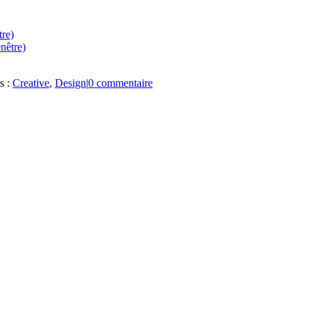
tre)
nêtre)
s :
Creative
,
Design
|
0 commentaire