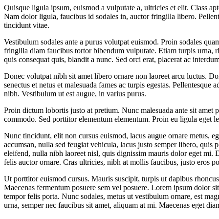
Quisque ligula ipsum, euismod a vulputate a, ultricies et elit. Class ap
Nam dolor ligula, faucibus id sodales in, auctor fringilla libero. Pell
tincidunt vitae.
Vestibulum sodales ante a purus volutpat euismod. Proin sodales quam 
fringilla diam faucibus tortor bibendum vulputate. Etiam turpis urna,
quis consequat quis, blandit a nunc. Sed orci erat, placerat ac interdu
Donec volutpat nibh sit amet libero ornare non laoreet arcu luctus. Do
senectus et netus et malesuada fames ac turpis egestas. Pellentesque ad
nibh. Vestibulum ut est augue, in varius purus.
Proin dictum lobortis justo at pretium. Nunc malesuada ante sit amet
commodo. Sed porttitor elementum elementum. Proin eu ligula eget leo 
Nunc tincidunt, elit non cursus euismod, lacus augue ornare metus, ege
accumsan, nulla sed feugiat vehicula, lacus justo semper libero, quis p
eleifend, nulla nibh laoreet nisl, quis dignissim mauris dolor eget mi. 
felis auctor ornare. Cras ultricies, nibh at mollis faucibus, justo eros 
Ut porttitor euismod cursus. Mauris suscipit, turpis ut dapibus rhoncus, 
Maecenas fermentum posuere sem vel posuere. Lorem ipsum dolor sit amet
tempor felis porta. Nunc sodales, metus ut vestibulum ornare, est magna
urna, semper nec faucibus sit amet, aliquam at mi. Maecenas eget dia