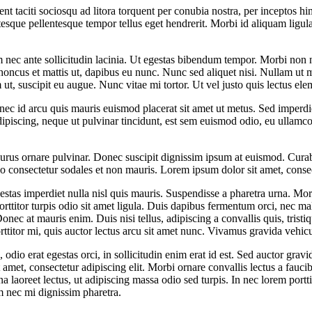
tent taciti sociosqu ad litora torquent per conubia nostra, per inceptos h
entesque pellentesque tempor tellus eget hendrerit. Morbi id aliquam lig
nec ante sollicitudin lacinia. Ut egestas bibendum tempor. Morbi non nib
 rhoncus et mattis ut, dapibus eu nunc. Nunc sed aliquet nisi. Nullam ut
m ut, suscipit eu augue. Nunc vitae mi tortor. Ut vel justo quis lectus e
nec id arcu quis mauris euismod placerat sit amet ut metus. Sed imperdie
ipiscing, neque ut pulvinar tincidunt, est sem euismod odio, eu ullamcor
 purus ornare pulvinar. Donec suscipit dignissim ipsum at euismod. Cur
consectetur sodales et non mauris. Lorem ipsum dolor sit amet, consect
stas imperdiet nulla nisl quis mauris. Suspendisse a pharetra urna. Mor
orttitor turpis odio sit amet ligula. Duis dapibus fermentum orci, nec ma
Donec at mauris enim. Duis nisi tellus, adipiscing a convallis quis, tristi
porttitor mi, quis auctor lectus arcu sit amet nunc. Vivamus gravida vehic
odio erat egestas orci, in sollicitudin enim erat id est. Sed auctor gravi
, consectetur adipiscing elit. Morbi ornare convallis lectus a faucibus
 laoreet lectus, ut adipiscing massa odio sed turpis. In nec lorem porttit
m nec mi dignissim pharetra.