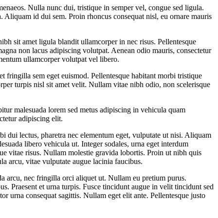
imenaeos. Nulla nunc dui, tristique in semper vel, congue sed ligula.
ula. Aliquam id dui sem. Proin rhoncus consequat nisl, eu ornare mauris
h sit amet ligula blandit ullamcorper in nec risus. Pellentesque
 magna non lacus adipiscing volutpat. Aenean odio mauris, consectetur
lementum ullamcorper volutpat vel libero.
t fringilla sem eget euismod. Pellentesque habitant morbi tristique
per turpis nisl sit amet velit. Nullam vitae nibh odio, non scelerisque
abitur malesuada lorem sed metus adipiscing in vehicula quam
etur adipiscing elit.
bi dui lectus, pharetra nec elementum eget, vulputate ut nisi. Aliquam
lesuada libero vehicula ut. Integer sodales, urna eget interdum
que vitae risus. Nullam molestie gravida lobortis. Proin ut nibh quis
ula arcu, vitae vulputate augue lacinia faucibus.
da arcu, nec fringilla orci aliquet ut. Nullam eu pretium purus.
. Praesent et urna turpis. Fusce tincidunt augue in velit tincidunt sed
or urna consequat sagittis. Nullam eget elit ante. Pellentesque justo