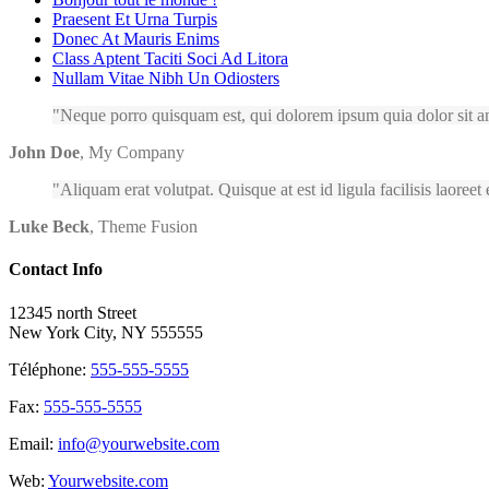
Praesent Et Urna Turpis
Donec At Mauris Enims
Class Aptent Taciti Soci Ad Litora
Nullam Vitae Nibh Un Odiosters
Neque porro quisquam est, qui dolorem ipsum quia dolor sit am
John Doe
,
My Company
Aliquam erat volutpat. Quisque at est id ligula facilisis laoreet
Luke Beck
,
Theme Fusion
Contact Info
12345 north Street
New York City, NY 555555
Téléphone:
555-555-5555
Fax:
555-555-5555
Email:
info@yourwebsite.com
Web:
Yourwebsite.com